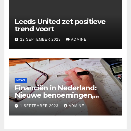
Leeds United zet positieve
trend voort
22 SEPTEMBER 2023
ADMINE
NEWS
Financiën in Nederland:
Nieuwe benoemingen,
spaarrente en politieke
1 SEPTEMBER 2023
ADMINE
beloftes