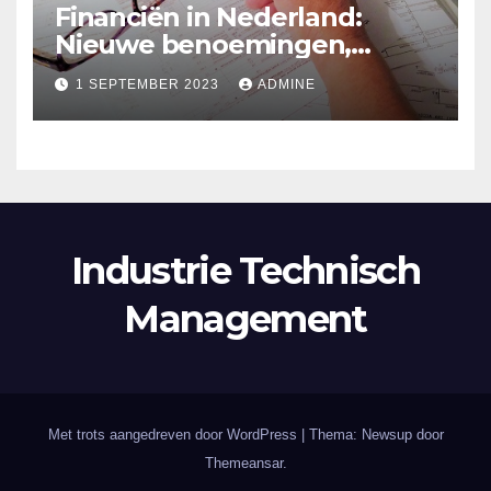
Financiën in Nederland:
Nieuwe benoemingen,
spaarrente en politieke
1 SEPTEMBER 2023
ADMINE
beloftes
Industrie Technisch
Management
Met trots aangedreven door WordPress
|
Thema: Newsup door
Themeansar
.