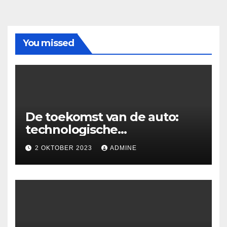
You missed
De toekomst van de auto:
technologische
ontwikkelingen en
2 OKTOBER 2023
ADMINE
uitdagingen