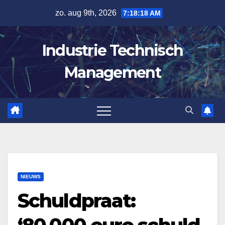
Spring
zo. aug 9th, 2026
7:18:19 AM
naar
de
Industrie Technisch
inhoud
Management
NIEUWS
Schuldpraat: