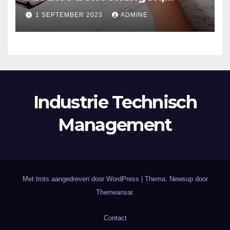
spaarrente en politieke
1 SEPTEMBER 2023
ADMINE
beloftes
Industrie Technisch
Management
Met trots aangedreven door WordPress
|
Thema: Newsup door
Themeansar
.
Contact