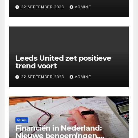
Russische voetbal
22 SEPTEMBER 2023
ADMINE
Leeds United zet positieve
trend voort
22 SEPTEMBER 2023
ADMINE
NEWS
Financiën in Nederland:
Nieuwe benoemingen,