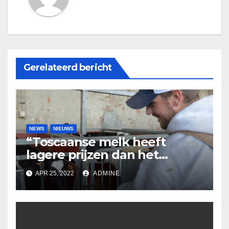
Gerelateerd bericht
NEWS
NIEUWS
“Toscaanse melk heeft
lagere prijzen dan het
Italiaanse gemiddelde. Dus
APR 25, 2022
ADMINE
de stallen lopen gevaar”