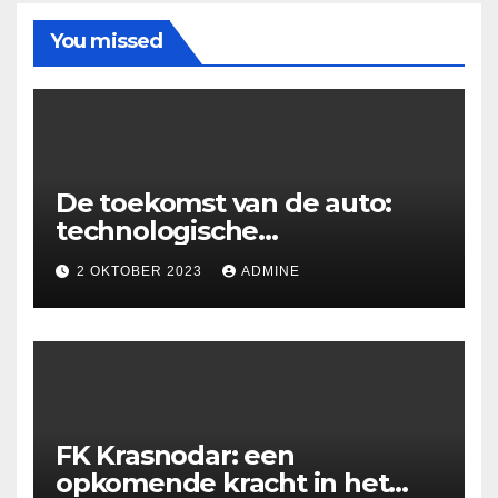
You missed
De toekomst van de auto:
technologische
ontwikkelingen en
2 OKTOBER 2023
ADMINE
uitdagingen
FK Krasnodar: een
opkomende kracht in het